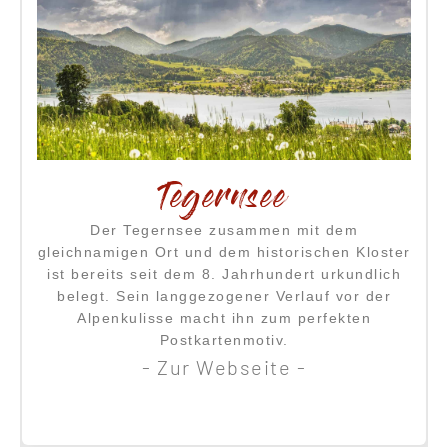
Schliersee
Wie sein Nachbar, der Tegernsee, liegt auch
r
der Schliersee etwa 50km südöstlich von
München. Auf einer Höhe von 777 m ü. NN und
unweit einiger Skigebiete gelegen, bietet der
Schliersee das passende Abenteuer für jeden
Besucher.
- Zur Webseite -