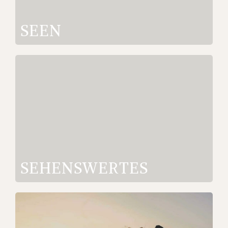
SEEN
SEHENS­WERTES