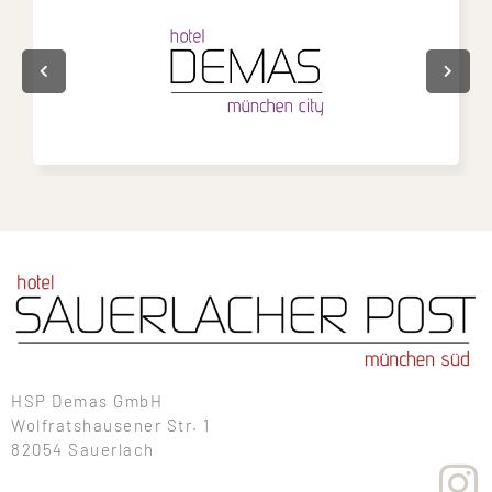
HSP Demas GmbH
Wolfratshausener Str. 1
82054 Sauerlach