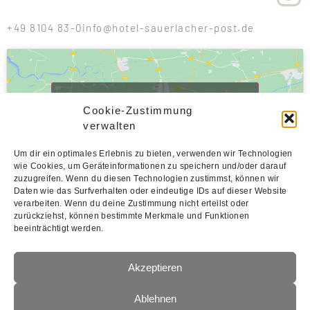
+49 8104 83-0
info@hotel-sauerlacher-post.de
Klicke hier, um Marketing-Cookies zu
Cookie-Zustimmung
akzeptieren und diesen Inhalt zu aktivieren
verwalten
Um dir ein optimales Erlebnis zu bieten, verwenden wir Technologien
wie Cookies, um Geräteinformationen zu speichern und/oder darauf
zuzugreifen. Wenn du diesen Technologien zustimmst, können wir
Hotelbar Montag – Samstag geöffnet
Daten wie das Surfverhalten oder eindeutige IDs auf dieser Website
verarbeiten. Wenn du deine Zustimmung nicht erteilst oder
Zimmer buchen
zurückziehst, können bestimmte Merkmale und Funktionen
beeinträchtigt werden.
ZIMMERSUCHE
Akzeptieren
Ablehnen
Impressum
Datenschutzerklärung
Cookies